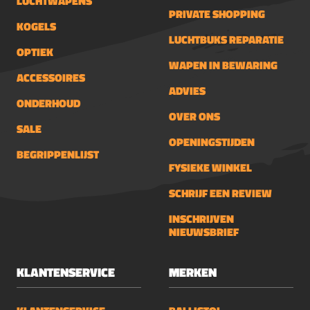
LUCHTWAPENS
PRIVATE SHOPPING
KOGELS
LUCHTBUKS REPARATIE
OPTIEK
WAPEN IN BEWARING
ACCESSOIRES
ADVIES
ONDERHOUD
OVER ONS
SALE
OPENINGSTIJDEN
BEGRIPPENLIJST
FYSIEKE WINKEL
SCHRIJF EEN REVIEW
INSCHRIJVEN
NIEUWSBRIEF
KLANTENSERVICE
MERKEN