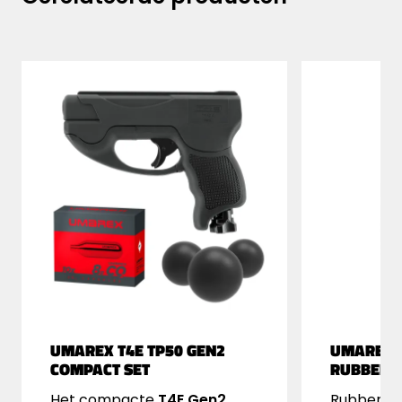
UMAREX T4E TP50 GEN2
UMAREX 
COMPACT SET
RUBBERBA
Het compacte
T4E Gen2
Rubberbal