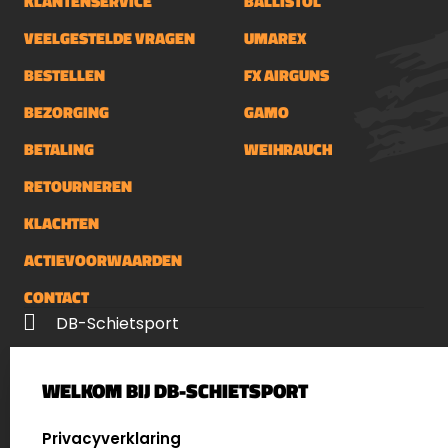
KLANTENSERVICE
BALLISTOL
VEELGESTELDE VRAGEN
UMAREX
BESTELLEN
FX AIRGUNS
BEZORGING
GAMO
BETALING
WEIHRAUCH
RETOURNEREN
KLACHTEN
ACTIEVOORWAARDEN
CONTACT
DB-Schietsport
Palenrij 1
WELKOM BIJ DB-SCHIETSPORT
5411 LX Zeeland
Nederland
SELECT LANGUAGE
Privacyverklaring