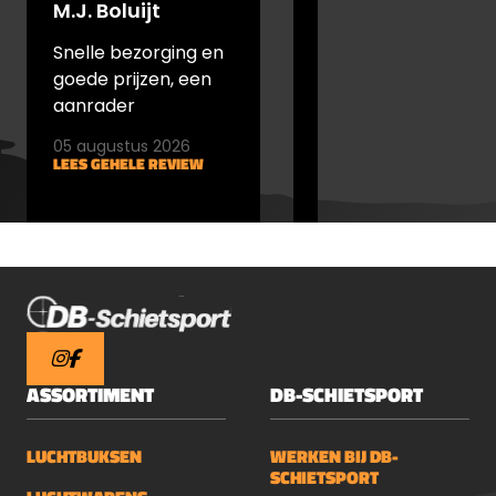
M.J. Boluijt
trekkergevoel. Intern beschikt het
johan bakker
pistool over een 4-schots magazijn,
Snelle bezorging en
snel verstuurd en
klaar voor directe actie.Let op: Dit
goede prijzen, een
goede prijs
pistool mag niet in openbare ruimtes
aanrader
worden gedragen en is uitsluitend
bedoeld voor thuisgebruik.Specificaties
05 augustus 2026
05 augustus 2026
LEES GEHELE REVIEW
LEES GEHELE REVIEW
Umarex T4E TP50 Gen2
CompactKaliber: .50Energie: 13
JMagazijncapaciteit: 4-
schotsSchotcapaciteit: 12 schoten per
CO₂ capsuleVoeding: 1x 8 g CO₂
capsuleTrekker: Double Action
OnlyVeiligheid: Automatische trekker
beveiligingLengte: 183 mmGewicht: 585
g&nbsp;
ASSORTIMENT
DB-SCHIETSPORT
LUCHTBUKSEN
WERKEN BIJ DB-
SCHIETSPORT