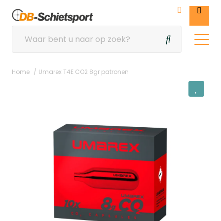
Home
Umarex T4E CO2 8gr patronen