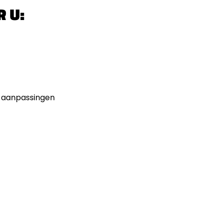
R U:
e aanpassingen