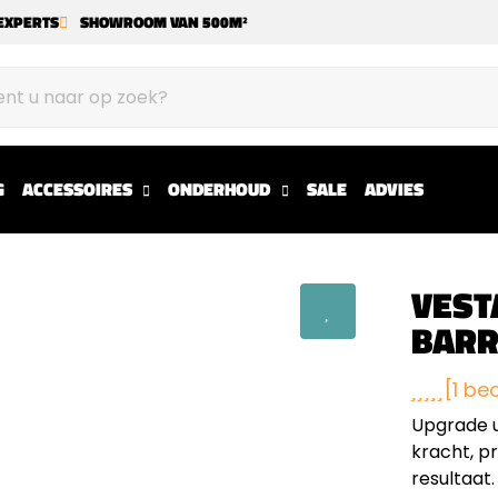
EXPERTS
SHOWROOM VAN 500M²
G
ACCESSOIRES
ONDERHOUD
SALE
ADVIES
VEST
BARR
[1 be
Upgrade u
kracht, p
resultaat.