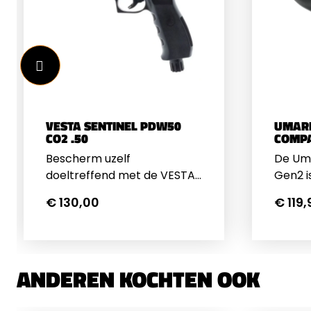
VESTA SENTINEL PDW50
UMARE
CO2 .50
COMPA
Bescherm uzelf
De Um
doeltreffend met de VESTA
Gen2 i
PDW50 Sentinel CO2 .50 –
opvolg
€ 130,00
€ 119,
een robuust
TP50 e
verdedigingspistool
veilig
ontworpen voor directe
en geb
paraatheid en hoge impact.
tweede
ANDEREN KOCHTEN OOK
Dankzij de krachtige 20
trouw 
Joule output en het .50
ruimt
kaliber is dit wapen
maar i