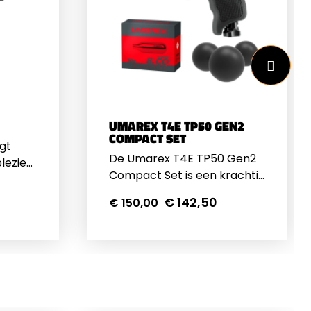
UMAREX T4E TP50 GEN2
COMPACT SET
gt
De Umarex T4E TP50 Gen2
lezier!
Compact Set is een krachtig
k
en handzaam CO₂-pistool
ram
€ 142,50
€ 150,00
dat betrouwbaarheid en
n
gebruiksgemak moeiteloos
on kan
combineert. Ideaal voor
hieten.
training, recreatief gebruik
n 5,5mm
en zelfverdediging, biedt dit
joule.
wapen alles wat je nodig
l naar
hebt in een compact