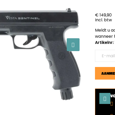
€ 149,90
Incl. btw
Meldt u a
wanneer h
Artikelnr
AANMEL
V