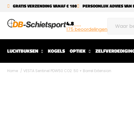
GRATIS VERZENDING VANAF € 100
PERSOONLIJK ADVIES VAN 
4.8
175 beoordelingen
LUCHTBUKSEN
KOGELS
OPTIEK
ZELFVERDEDIGIN
Home
VESTA Sentinel PDW50 CO2 .50 + Barrel Extension