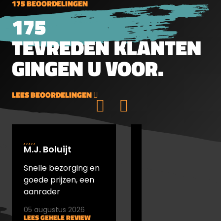
175 BEOORDELINGEN
op de goede plaats zit.
175
TEVREDEN KLANTEN
GINGEN U VOOR.
LEES BEOORDELINGEN
M.J. Boluijt
johan bakker
Snelle bezorging en
snel verstuurd en
goede prijzen, een
goede prijs
aanrader
05 augustus 2026
05 augustus 2026
LEES GEHELE REVIEW
LEES GEHELE REVIEW