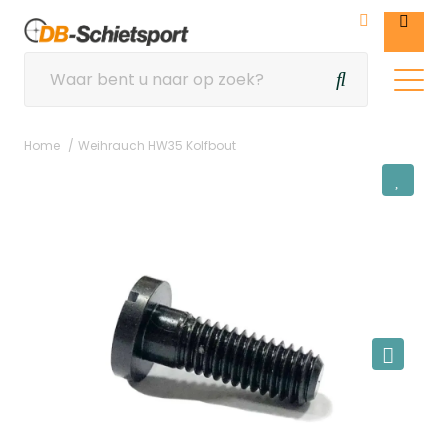
Home
Weihrauch HW35 Kolfbout