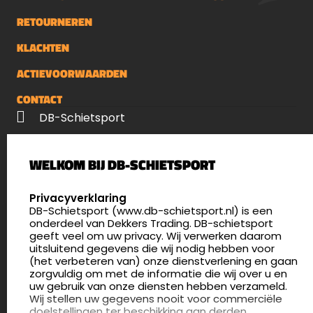
RETOURNEREN
KLACHTEN
ACTIEVOORWAARDEN
CONTACT
DB-Schietsport
Palenrij 1
WELKOM BIJ DB-SCHIETSPORT
5411 LX Zeeland
Nederland
SELECT LANGUAGE
Privacyverklaring
DB-Schietsport (www.db-schietsport.nl) is een
4.8
onderdeel van Dekkers Trading. DB-schietsport
175 beoordelingen
geeft veel om uw privacy. Wij verwerken daarom
info@db-schietsport.nl
uitsluitend gegevens die wij nodig hebben voor
(het verbeteren van) onze dienstverlening en gaan
Openingstijden
zorgvuldig om met de informatie die wij over u en
uw gebruik van onze diensten hebben verzameld.
Dinsdag en donderdag: 13:00 - 17:00 én 18:00 - 21:00
Wij stellen uw gegevens nooit voor commerciële
uur
doelstellingen ter beschikking aan derden.