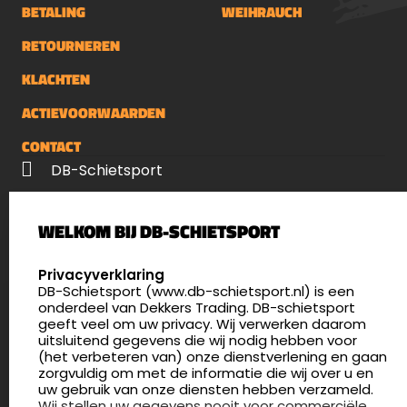
kunststof een nieuwe glans zonder
BETALING
WEIHRAUCH
vetlaag achter te laten.Huid &amp;
RETOURNEREN
DierBallistol is huidvriendelijk,
desinfecterend en veilig bij accidentele
KLACHTEN
inname. Voor wondverzorging bij mens
én dier. Geschikt voor vacht, hoeven,
ACTIEVOORWAARDEN
oren, manen en staart.WapensBallistol
CONTACT
reinigt, smeert en beschermt
DB-Schietsport
vuurwapens. Verwijdert lood, kruitresten
en koperafzetting. Neutraliseert zuren
Palenrij 1
en beschermt hout en leer van de
WELKOM BIJ DB-SCHIETSPORT
5411 LX Zeeland
wapens.HengelsportHoudt hengels,
Nederland
SELECT LANGUAGE
molens, haken en katrollen soepel.
Privacyverklaring
Beschermt metalen delen tegen
DB-Schietsport (www.db-schietsport.nl) is een
4.8
onderdeel van Dekkers Trading. DB-schietsport
corrosie. Zorgt ervoor dat
175 beoordelingen
geeft veel om uw privacy. Wij verwerken daarom
telescoophengels probleemloos
info@db-schietsport.nl
uitsluitend gegevens die wij nodig hebben voor
schuiven.FietsSmeert kettingen, lagers,
(het verbeteren van) onze dienstverlening en gaan
Openingstijden
zorgvuldig om met de informatie die wij over u en
pedalen en kabels. Verwijdert roest,
uw gebruik van onze diensten hebben verzameld.
Dinsdag en donderdag: 13:00 - 17:00 én 18:00 - 21:00
reinigt vuil en geeft aluminium en
Wij stellen uw gegevens nooit voor commerciële