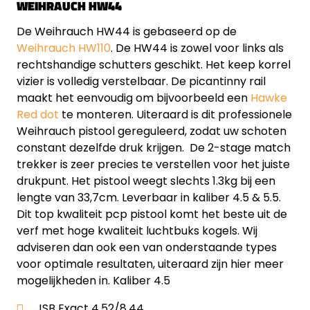
WEIHRAUCH HW44
De Weihrauch HW44 is gebaseerd op de
Weihrauch HW110
. De HW44 is zowel voor links als
rechtshandige schutters geschikt. Het keep korrel
vizier is volledig verstelbaar. De picantinny rail
maakt het eenvoudig om bijvoorbeeld een
Hawke
Red dot
te monteren. Uiteraard is dit professionele
Weihrauch pistool gereguleerd, zodat uw schoten
constant dezelfde druk krijgen. De 2-stage match
trekker is zeer precies te verstellen voor het juiste
drukpunt. Het pistool weegt slechts 1.3kg bij een
lengte van 33,7cm. Leverbaar in kaliber 4.5 & 5.5.
Dit top kwaliteit pcp pistool komt het beste uit de
verf met hoge kwaliteit luchtbuks kogels. Wij
adviseren dan ook een van onderstaande types
voor optimale resultaten, uiteraard zijn hier meer
mogelijkheden in. Kaliber 4.5
JSB Exact 4.52/8,44