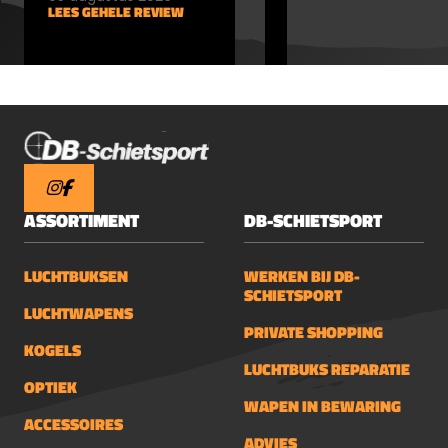
verwijdert moeiteloos insectenresten in
LEES GEHELE REVIEW
LEES GEHELE REVIEW
de zomer. Herstelt glans op chroom en
kunststof. Geschikt voor oldtimers en
moderne voertuigen.HuishoudenLos
piepende scharnieren, klemmende
sloten en doffe houtoppervlakken
eenvoudig op. Ballistol verzorgt
naaimachines, scheerapparaten,
fietsen en skibindingen. Ook ideaal voor
ASSORTIMENT
DB-SCHIETSPORT
het laten glanzen van staal en
onbehandeld hout.TuinOnderhoud en
bescherm tuingereedschap, motorisch
LUCHTBUKSEN
WERKEN BIJ DB-
SCHIETSPORT
gereedschap en metalen onderdelen
LUCHTWAPENS
tegen roest. Ook inzetbaar tegen
PRIVATE SHOPPING
bladluis: een beetje Ballistol in water
KOGELS
LUCHTBUKS REPARATIE
verstikt de luizen, zonder schade aan
OPTIEK
plant of milieu.LederverzorgingMaakt
WAPEN IN BEWARING
stug en droog leder weer soepel.
ACCESSOIRES
ADVIES
Beschermt tegen vocht, vuil en