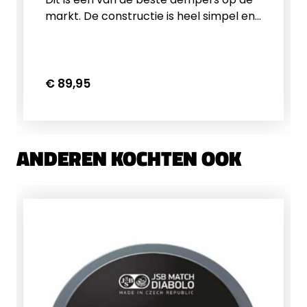
markt. De constructie is heel simpel en
maakt gebruik van een foam vulling.
Zeer goede demping.Eigenschappen
Weihrauch HW100 FSB
demperBuitendiameter: 30mmLengte:
€ 89,95
200mmGewicht: 122grAfwerking: mat
zwartVulling: foam
ANDEREN KOCHTEN OOK