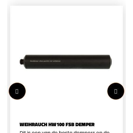
WEIHRAUCH HW100 FSB DEMPER
Dit is een van de beste dempers op de