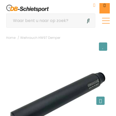
Home
Weihrauch HW97 Demper