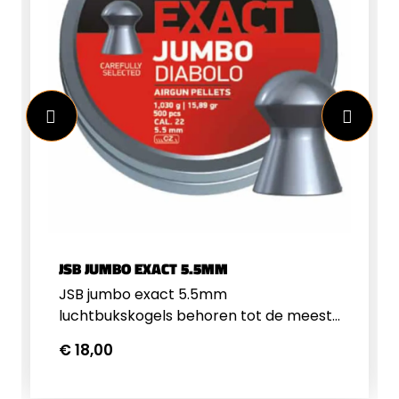
JSB JUMBO EXACT 5.5MM
JSB jumbo exact 5.5mm
luchtbukskogels behoren tot de meest
precieze en consistente
€ 18,00
luchtbukskogeltjes op de markt. Deze
5.52mm kogeltjes hebben een gewicht