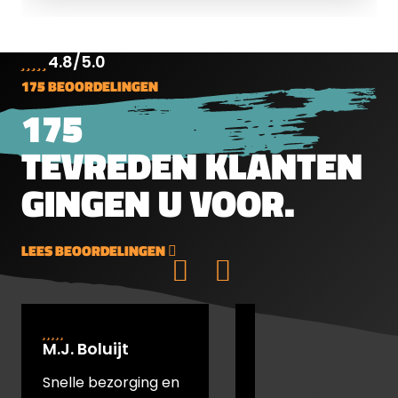
van 1,03 gram/15,89 grain. Een blikje
bevat 500 kogeltjes. Op zoek naar
andere formaten? Bekijk ze hier.
4.8/5.0
175 BEOORDELINGEN
175
TEVREDEN KLANTEN
GINGEN U VOOR.
LEES BEOORDELINGEN
M.J. Boluijt
johan bakker
Snelle bezorging en
snel verstuurd en