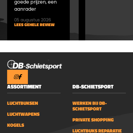
goede prijzen, een
goede prijs
aanrader
05 augustus 2026
05 augustus 2026
LEES GEHELE REVIEW
LEES GEHELE REVIEW
ASSORTIMENT
DB-SCHIETSPORT
LUCHTBUKSEN
WERKEN BIJ DB-
SCHIETSPORT
LUCHTWAPENS
PRIVATE SHOPPING
KOGELS
LUCHTBUKS REPARATIE