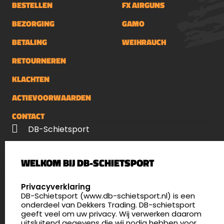
BESTELLEN
FX AIRGUNS
BEZORGING
GAMO
BETALING
WEIHRAUCH
RETOURNEREN
KLACHTEN
ACTIEVOORWAARDEN
CONTACT
DB-Schietsport
Palenrij 1
WELKOM BIJ DB-SCHIETSPORT
5411 LX Zeeland
Nederland
SELECT LANGUAGE
Privacyverklaring
DB-Schietsport (www.db-schietsport.nl) is een
4.8
onderdeel van Dekkers Trading. DB-schietsport
175 beoordelingen
geeft veel om uw privacy. Wij verwerken daarom
info@db-schietsport.nl
uitsluitend gegevens die wij nodig hebben voor