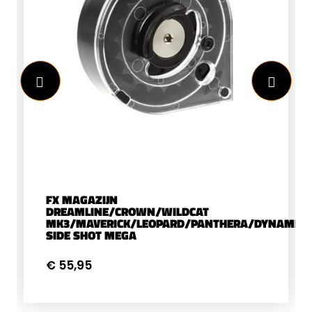
FX MAGAZIJN
DREAMLINE/CROWN/WILDCAT
MK3/MAVERICK/LEOPARD/PANTHERA/DYNAMIX/
SIDE SHOT MEGA
€ 55,95