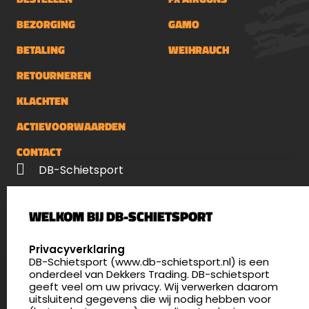
BEZORGING
GAMO
BETALING
WEIHRAUCH
RETOURNEREN
KLACHTEN
ACTIEVOORWAARDEN
CONTACT
DB-Schietsport
Palenrij 1
WELKOM BIJ DB-SCHIETSPORT
5411 LX Zeeland
Nederland
SELECT LANGUAGE
Privacyverklaring
DB-Schietsport (www.db-schietsport.nl) is een
4.8
onderdeel van Dekkers Trading. DB-schietsport
175 beoordelingen
geeft veel om uw privacy. Wij verwerken daarom
info@db-schietsport.nl
uitsluitend gegevens die wij nodig hebben voor