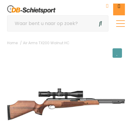
Home
Air Arms TX200 Walnut HC