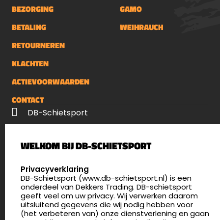
BEZORGING
GAMO
BETALING
WEIHRAUCH
RETOURNEREN
KLACHTEN
ACTIEVOORWAARDEN
CONTACT
DB-Schietsport
Palenrij 1
WELKOM BIJ DB-SCHIETSPORT
5411 LX Zeeland
Nederland
SELECT LANGUAGE
Privacyverklaring
DB-Schietsport (www.db-schietsport.nl) is een
4.8
onderdeel van Dekkers Trading. DB-schietsport
175 beoordelingen
geeft veel om uw privacy. Wij verwerken daarom
info@db-schietsport.nl
uitsluitend gegevens die wij nodig hebben voor
(het verbeteren van) onze dienstverlening en gaan
Openingstijden