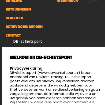
BETALING
WEIHRAUCH
RETOURNEREN
KLACHTEN
ACTIEVOORWAARDEN
CONTACT
DB-Schietsport
Palenrij 1
WELKOM BIJ DB-SCHIETSPORT
5411 LX Zeeland
Nederland
SELECT LANGUAGE
Privacyverklaring
DB-Schietsport (www.db-schietsport.nl) is een
4.8
onderdeel van Dekkers Trading. DB-schietsport
175 beoordelingen
geeft veel om uw privacy. Wij verwerken daarom
info@db-schietsport.nl
uitsluitend gegevens die wij nodig hebben voor
(het verbeteren van) onze dienstverlening en gaan
Openingstijden
zorgvuldig om met de informatie die wij over u en
uw gebruik van onze diensten hebben verzameld.
Dinsdag en donderdag: 13:00 - 17:00 én 18:00 - 21:00
Wij stellen uw gegevens nooit voor commerciële
uur