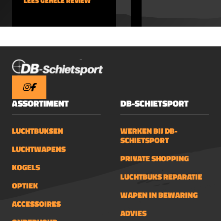
LEES GEHELE REVIEW
LEES GEHELE REVIEW
ASSORTIMENT
DB-SCHIETSPORT
LUCHTBUKSEN
WERKEN BIJ DB-
SCHIETSPORT
LUCHTWAPENS
PRIVATE SHOPPING
KOGELS
LUCHTBUKS REPARATIE
OPTIEK
WAPEN IN BEWARING
ACCESSOIRES
ADVIES