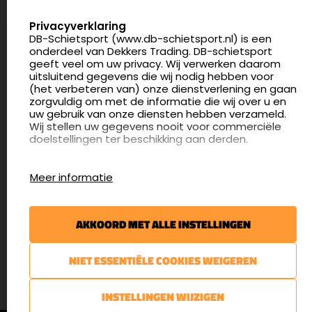
Nederland
SELECT LANGUAGE
Privacyverklaring
DB-Schietsport (www.db-schietsport.nl) is een
4.8
onderdeel van Dekkers Trading. DB-schietsport
175 beoordelingen
geeft veel om uw privacy. Wij verwerken daarom
info@db-schietsport.nl
uitsluitend gegevens die wij nodig hebben voor
(het verbeteren van) onze dienstverlening en gaan
Openingstijden
zorgvuldig om met de informatie die wij over u en
uw gebruik van onze diensten hebben verzameld.
Dinsdag en donderdag: 13:00 - 17:00 én 18:00 - 21:00
Wij stellen uw gegevens nooit voor commerciële
uur
doelstellingen ter beschikking aan derden.
Winkelen op afspraak
Cookies
Woensdag: 09:30 - 15:00 uur
Meer informatie
Afspraak maken
Google Analytics
DB-Schietsport maakt gebruik van Google
Nieuwsbrief
Analytics om bij te houden hoe gebruikers de
AKKOORD MET ALLE INSTELLINGEN
website gebruiken en hoe effectief de Adwords-
€5,- kortingsbon voor uw volgende bestelling.
advertenties van Dekkers trading bij Google
zoekresultaatpagina’s zijn. De aldus verkregen
Blijf op de hoogte van het laatste nieuws
NIET ESSENTIËLE COOKIES WEIGEREN
informatie wordt, met inbegrip van het adres van
uw computer (IP-adres), overgebracht naar en
door Google opgeslagen op servers in de
AANMELDEN
INSTELLINGEN WIJZIGEN
Verenigde Staten. Lees het privacybeleid van