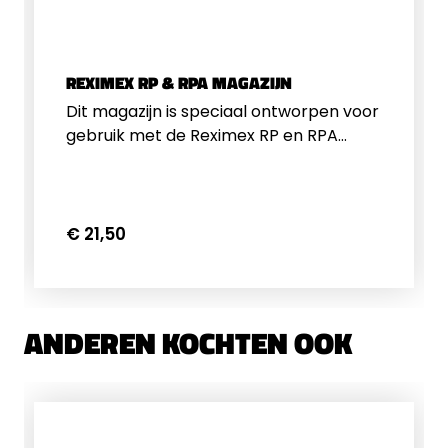
REXIMEX RP & RPA MAGAZIJN
Dit magazijn is speciaal ontworpen voor
gebruik met de Reximex RP en RPA
pistolen.Verkrijgbaar in de volgende
kalibers:4.5 mm – 9 schots5.5 mm – 7
schots
€ 21,50
ANDEREN KOCHTEN OOK