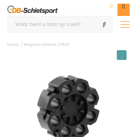
Home
Magazijn Artemis CP400