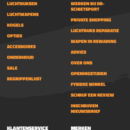
LUCHTBUKSEN
WERKEN BIJ DB-
SCHIETSPORT
LUCHTWAPENS
PRIVATE SHOPPING
KOGELS
LUCHTBUKS REPARATIE
OPTIEK
WAPEN IN BEWARING
ACCESSOIRES
ADVIES
ONDERHOUD
OVER ONS
SALE
OPENINGSTIJDEN
BEGRIPPENLIJST
FYSIEKE WINKEL
SCHRIJF EEN REVIEW
INSCHRIJVEN
NIEUWSBRIEF
KLANTENSERVICE
MERKEN