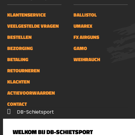
KLANTENSERVICE
BALLISTOL
VEELGESTELDE VRAGEN
UMAREX
BESTELLEN
FX AIRGUNS
BEZORGING
GAMO
BETALING
WEIHRAUCH
RETOURNEREN
KLACHTEN
ACTIEVOORWAARDEN
CONTACT
DB-Schietsport
Palenrij 1
WELKOM BIJ DB-SCHIETSPORT
5411 LX Zeeland