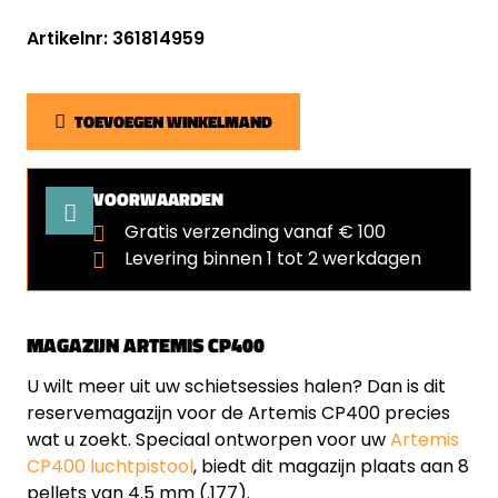
Artikelnr: 361814959
TOEVOEGEN WINKELMAND
VOORWAARDEN
Gratis verzending vanaf € 100
Levering binnen 1 tot 2 werkdagen
MAGAZIJN ARTEMIS CP400
U wilt meer uit uw schietsessies halen? Dan is dit
reserve­magazijn voor de Artemis CP400 precies
wat u zoekt. Speciaal ontworpen voor uw
Artemis
CP400 luchtpistool
, biedt dit magazijn plaats aan 8
pellets van 4.5 mm (.177).