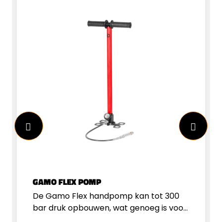
GAMO FLEX POMP
De Gamo Flex handpomp kan tot 300
bar druk opbouwen, wat genoeg is voor
alle PCP buksen en pistolen. De pomp is