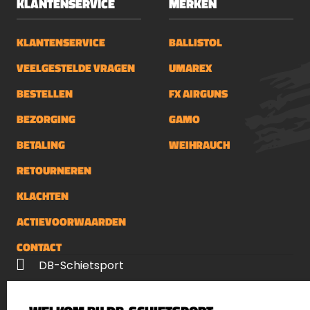
KLANTENSERVICE
MERKEN
KLANTENSERVICE
BALLISTOL
VEELGESTELDE VRAGEN
UMAREX
BESTELLEN
FX AIRGUNS
BEZORGING
GAMO
BETALING
WEIHRAUCH
RETOURNEREN
KLACHTEN
ACTIEVOORWAARDEN
CONTACT
DB-Schietsport
Palenrij 1
5411 LX Zeeland