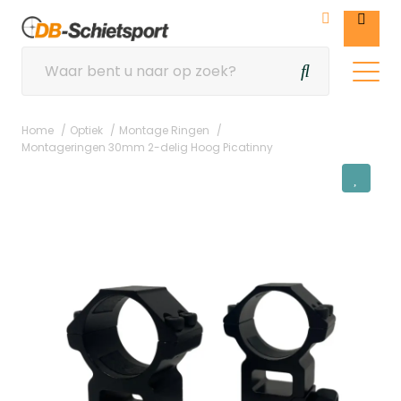
Home
Optiek
Montage Ringen
Montageringen 30mm 2-delig Hoog Picatinny