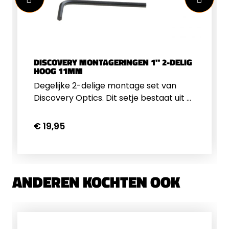
DISCOVERY MONTAGERINGEN 1" 2-DELIG
HOOG 11MM
Degelijke 2-delige montage set van
Discovery Optics. Dit setje bestaat uit 2
ringen geschikt voor kijkers met een
objectief tot 50mm en passend op
€ 19,95
11mm rails. Geschikt voor kijkers met
een 1" buisdiameter. Inbussleutel wordt
meegeleverd.
ANDEREN KOCHTEN OOK