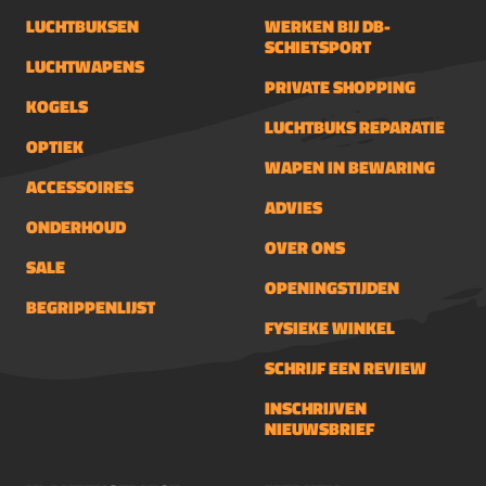
LUCHTBUKSEN
WERKEN BIJ DB-
SCHIETSPORT
LUCHTWAPENS
PRIVATE SHOPPING
KOGELS
LUCHTBUKS REPARATIE
OPTIEK
WAPEN IN BEWARING
ACCESSOIRES
ADVIES
ONDERHOUD
OVER ONS
SALE
OPENINGSTIJDEN
BEGRIPPENLIJST
FYSIEKE WINKEL
SCHRIJF EEN REVIEW
INSCHRIJVEN
NIEUWSBRIEF