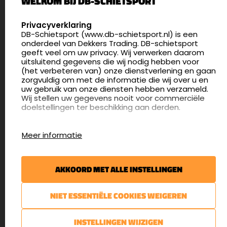
WELKOM BIJ DB-SCHIETSPORT
Nederland
SELECT LANGUAGE
Privacyverklaring
DB-Schietsport (www.db-schietsport.nl) is een
4.8
onderdeel van Dekkers Trading. DB-schietsport
175 beoordelingen
geeft veel om uw privacy. Wij verwerken daarom
info@db-schietsport.nl
uitsluitend gegevens die wij nodig hebben voor
(het verbeteren van) onze dienstverlening en gaan
Openingstijden
zorgvuldig om met de informatie die wij over u en
uw gebruik van onze diensten hebben verzameld.
Dinsdag en donderdag: 13:00 - 17:00 én 18:00 - 21:00
Wij stellen uw gegevens nooit voor commerciële
uur
doelstellingen ter beschikking aan derden.
Winkelen op afspraak
Cookies
Woensdag: 09:30 - 15:00 uur
Meer informatie
Afspraak maken
Google Analytics
DB-Schietsport maakt gebruik van Google
Nieuwsbrief
Analytics om bij te houden hoe gebruikers de
AKKOORD MET ALLE INSTELLINGEN
website gebruiken en hoe effectief de Adwords-
€5,- kortingsbon voor uw volgende bestelling.
advertenties van Dekkers trading bij Google
zoekresultaatpagina’s zijn. De aldus verkregen
Blijf op de hoogte van het laatste nieuws
NIET ESSENTIËLE COOKIES WEIGEREN
informatie wordt, met inbegrip van het adres van
uw computer (IP-adres), overgebracht naar en
door Google opgeslagen op servers in de
AANMELDEN
INSTELLINGEN WIJZIGEN
Verenigde Staten. Lees het privacybeleid van