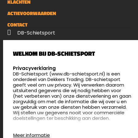
KLACHTEN
ACTIEVOORWAARDEN
CONTACT
DB-Schietsport
Palenrij 1
WELKOM BIJ DB-SCHIETSPORT
5411 LX Zeeland
Nederland
SELECT LANGUAGE
Privacyverklaring
DB-Schietsport (www.db-schietsport.nl) is een
4.8
onderdeel van Dekkers Trading. DB-schietsport
175 beoordelingen
geeft veel om uw privacy. Wij verwerken daarom
info@db-schietsport.nl
uitsluitend gegevens die wij nodig hebben voor
(het verbeteren van) onze dienstverlening en gaan
Openingstijden
zorgvuldig om met de informatie die wij over u en
uw gebruik van onze diensten hebben verzameld.
Dinsdag en donderdag: 13:00 - 17:00 én 18:00 - 21:00
Wij stellen uw gegevens nooit voor commerciële
uur
doelstellingen ter beschikking aan derden.
Winkelen op afspraak
Cookies
Woensdag: 09:30 - 15:00 uur
Meer informatie
Afspraak maken