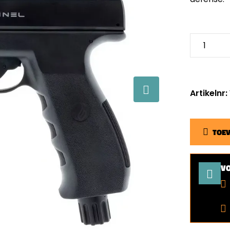
Artikelnr
TOE
V