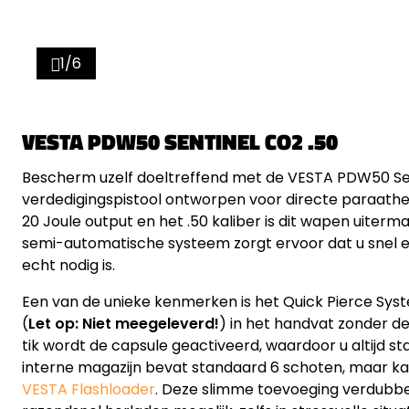
1/6
VESTA PDW50 SENTINEL CO2 .50
Bescherm uzelf doeltreffend met de VESTA PDW50 Sen
verdedigingspistool ontworpen voor directe paraathei
20 Joule output en het .50 kaliber is dit wapen uiter
semi-automatische systeem zorgt ervoor dat u snel e
echt nodig is.
Een van de unieke kenmerken is het Quick Pierce Sys
(
Let op: Niet meegeleverd!
) in het handvat zonder de
tik wordt de capsule geactiveerd, waardoor u altijd st
interne magazijn bevat standaard 6 schoten, maar k
VESTA Flashloader
. Deze slimme toevoeging verdubbe