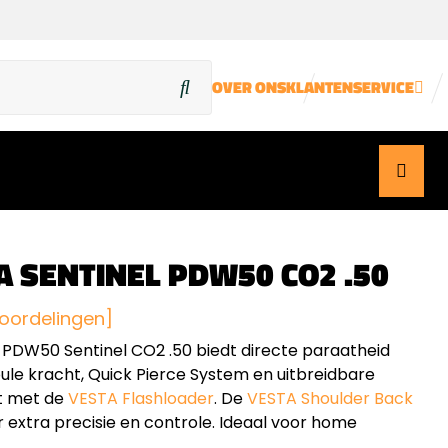
OVER ONS
KLANTENSERVICE
A SENTINEL PDW50 CO2 .50
oordelingen]
PDW50 Sentinel CO2 .50 biedt directe paraatheid
ule kracht, Quick Pierce System en uitbreidbare
t met de
VESTA Flashloader
. De
VESTA Shoulder Back
r extra precisie en controle. Ideaal voor home