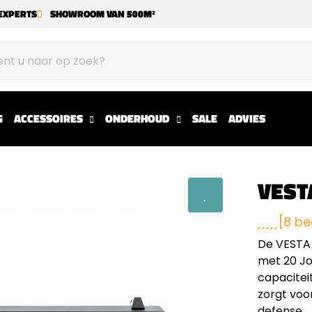
EXPERTS
SHOWROOM VAN 500M²
G
ACCESSOIRES
ONDERHOUD
SALE
ADVIES
VEST
[8 be
De VESTA 
met 20 Jo
capacitei
zorgt voo
defense.