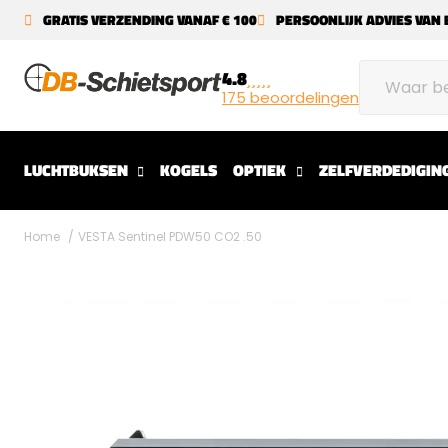
GRATIS VERZENDING VANAF € 100
PERSOONLIJK ADVIES VAN 
4.8
175 beoordelingen
LUCHTBUKSEN
KOGELS
OPTIEK
ZELFVERDEDIGIN
Home
VESTA Sentinel PDW50 CO2 .50