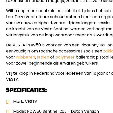
razendsnel herladen mogelijk, zelfs in stressvolle situat
Wilt u nog meer controle en stabiliteit tijdens het sc
toe. Deze verstelbare schoudersteun biedt een ergono
van uw nauwkeurigheid, vooral tijdens langere sessies
de kracht van de Vesta Sentinel worden verhoogt me
verlengstuk van de loop waardoor meer druk wordt 
De VESTA PDW50 is voorzien van een Picatinny Rail o
eenvoudig is om tactische accessoires zoals een
zakl
voor
rubberen
,
stalen
of
polymeer
ballen: dit pistool 
voor zowel beginnende als ervaren gebruikers.
Vrij te koop in Nederland voor iedereen van 18 jaar of 
VESTA.
SPECIFICATIES:
Merk: VESTA
Model: PDW50 Sentinel 20J - Dutch Version