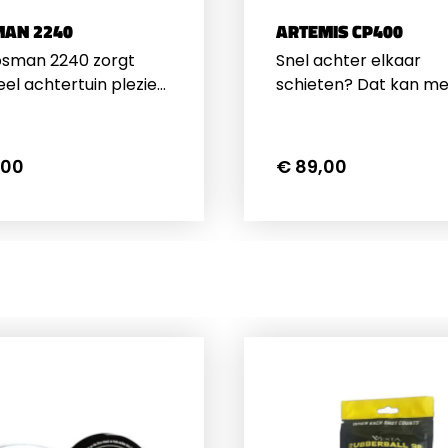
AN 2240
ARTEMIS CP400
osman 2240 zorgt
Snel achter elkaar
eel achtertuin plezier!
schieten? Dat kan met
elijke luchtdruk
Artemis CP400 luchtpi
l werkt op 12 gram
De Artemis is een
apsules met een
zogenaamd CO2 pisto
,00
€ 89,00
ijke CO2 patroon kan
met een 12
geveer 40x schieten.
grams&nbsp;CO2 cap
stool is enkel in 5,5mm
kunt u ongeveer 40x
ar en levert 8 joule.
schieten. Het pistool i
r u de grendel naar
voorzien van een 8 s
 trekt kunt u een
magazijntje. Met een 
je in de kamer
van 25cm en een gew
en en vervolgens
van 590 gram is dit pi
icht grendelen, het
zeer handelbaar. Het 
 is nu klaar voor
is voorzien van 22mm 
k. Het luchtdruk
aan de onderzijde, hie
 is zowel voor
u desgewenst een la