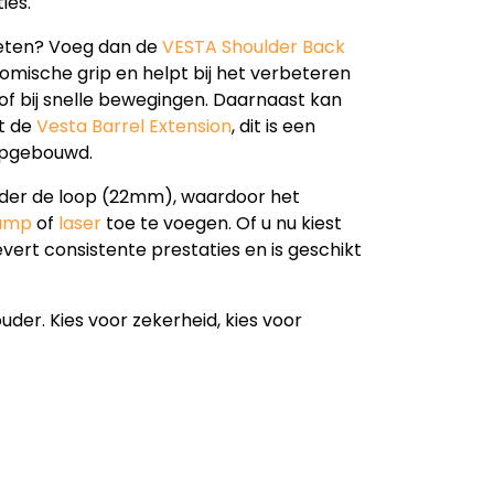
ies.
hieten? Voeg dan de
VESTA Shoulder Back
mische grip en helpt bij het verbeteren
 of bij snelle bewegingen. Daarnaast kan
t de
Vesta Barrel Extension
, dit is een
opgebouwd.
nder de loop (22mm), waardoor het
amp
of
laser
toe te voegen. Of u nu kiest
levert consistente prestaties en is geschikt
ouder. Kies voor zekerheid, kies voor