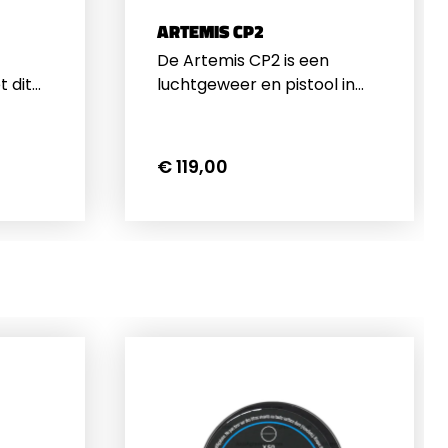
ARTEMIS CP2
De Artemis CP2 is een
 dit
luchtgeweer en pistool in
stool.
een set! Bouw uw pistool
makkelijk om naar een
ol,
geweer. De Artemis CP2
€ 119,00
werkt op 12 grams CO2
sule
patronen, met 1 CO2
patroon kunt u ongeveer
s
40x schieten. Zowel de
chots
pistool loop als de geweer
lengte
loop bevatten hun eigen
icht
richtmiddelen welke
stool
zijdelings en in hoogte
pistool
verstelbaar zijn. Het setje
rail
bevat tevens een demper
r kunt
en 2 magazijnen. De
mp of
snelheden waarmee de