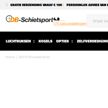
GRATIS VERZENDING VANAF € 100
PERSOONLIJK ADVIES VAN 
4.8
175 beoordelingen
LUCHTBUKSEN
KOGELS
OPTIEK
ZELFVERDEDIGIN
Home
VESTA Shoulder Back