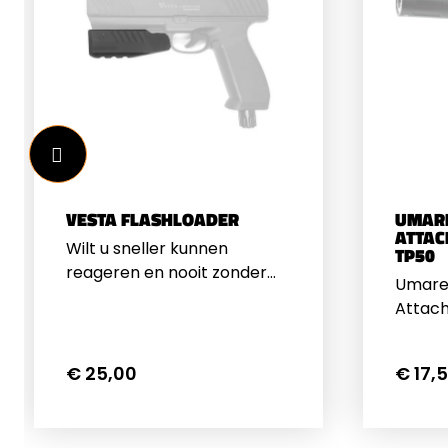
VESTA FLASHLOADER
UMARE
ATTAC
Wilt u sneller kunnen
TP50
reageren en nooit zonder
Umare
munitie komen te zitten
Attach
tijdens een noodsituatie?
TP50M
Met de VESTA Flashloader
Muzzle
vergroot u niet alleen uw
€ 25,00
€ 17,
voor d
slagkracht, maar ook uw
geeft 
zelfvertrouwen. Deze
meer
slimme uitbreiding voor de