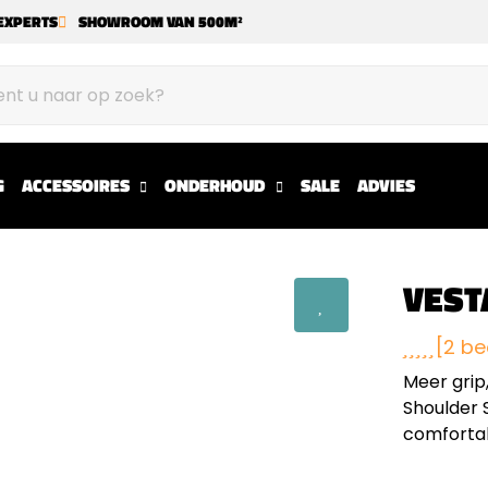
EXPERTS
SHOWROOM VAN 500M²
G
ACCESSOIRES
ONDERHOUD
SALE
ADVIES
VEST
[2 be
Meer grip
Shoulder
comfortab