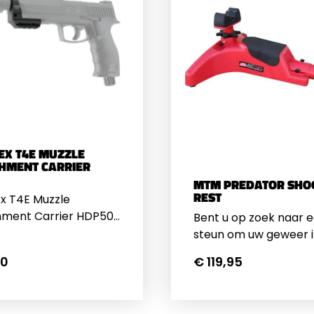
X T4E MUZZLE
HMENT CARRIER
MTM PREDATOR SHO
REST
x T4E Muzzle
ment Carrier HDP50 |
Bent u op zoek naar 
et de Umarex T4E
steun om uw geweer i
 Attachment Carrier
leggen tijdens het sc
50
€ 119,95
e HDP50 en TP50
Of wilt u uw geweer
u uw marker direct
inschieten? Dan is d
Predator Shooting res