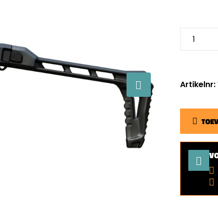
Artikelnr
TOE
V