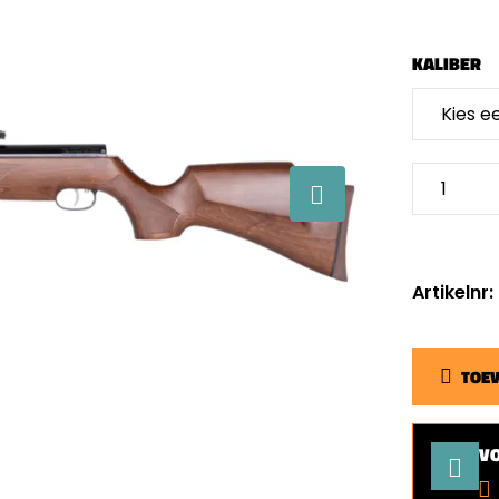
KALIBER
Artikelnr:
TOE
V