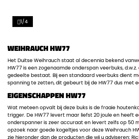
1/4
WEIHRAUCH HW77
Het Duitse Weihrauch staat al decennia bekend vanwe
HW77 is een zogenaamde onderspan veerbuks, d.w.z. da
gedeelte bestaat. Bij een standaard veerbuks dient 
spanning te zetten, dit gebeurt bij de HW77 dus met 
EIGENSCHAPPEN HW77
Wat meteen opvalt bij deze buks is de fraaie houtenko
trigger. De HW77 levert maar liefst 20 joule en heeft
onderspanner is zeer accuraat en levert zelfs op 50 
opzoek naar goede kogeltjes voor deze Weihrauch HW7
zie hieronder dan de producten die wij u adviseren: Ric