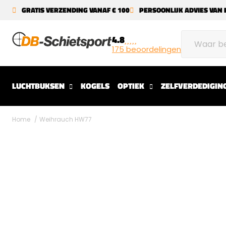
GRATIS VERZENDING VANAF € 100
PERSOONLIJK ADVIES VAN 
4.8
175 beoordelingen
LUCHTBUKSEN
KOGELS
OPTIEK
ZELFVERDEDIGIN
Home
Weihrauch HW77