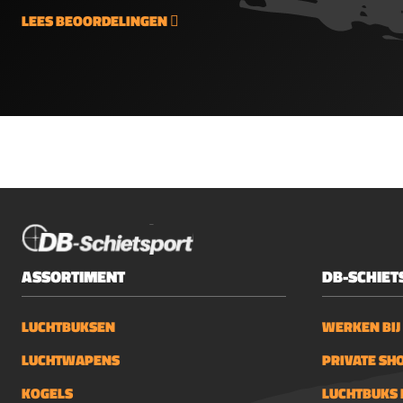
vaak voor Hawke of Vortex
LEES BEOORDELINGEN
richtkijkers, deze heldere
richtkijkers zijn
schokbestendig en hebben
een zeer helder
beeld.Accessoires
HW77KDe Weihrauch
HW77K wordt geleverd
zonder demper, de HW77
demper is echter wel als
accessoire te bestellen.
Bent u nog opzoek naar een
nette foudraal? Dan wellicht
ASSORTIMENT
DB-SCHIET
de orginele Weihrauch
Foudraal een mooie keus
LUCHTBUKSEN
WERKEN BIJ
voor u! Met een foudraal
behoudt u uw luchtbuks in
LUCHTWAPENS
PRIVATE SH
nette staat, het gebruik van
KOGELS
LUCHTBUKS 
een foudraal is overigens