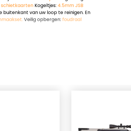
d
schietkaarten
Kogeltjes:
4.5mm JSB
 buitenkant van uw loop te reinigen. En
nmaakset.
Veilig opbergen:
foudraal