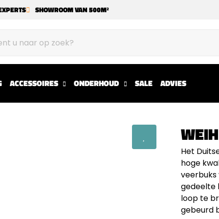
EXPERTS
SHOWROOM VAN 500M²
G
ACCESSOIRES
ONDERHOUD
SALE
ADVIES
WEIH
Het Duits
hoge kwal
veerbuks 
gedeelte 
loop te b
gebeurd b