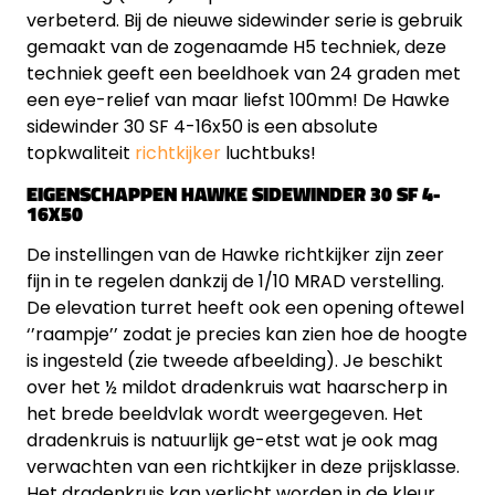
verbeterd. Bij de nieuwe sidewinder serie is gebruik
gemaakt van de zogenaamde H5 techniek, deze
techniek geeft een beeldhoek van 24 graden met
een eye-relief van maar liefst 100mm! De Hawke
sidewinder 30 SF 4-16x50 is een absolute
topkwaliteit
richtkijker
luchtbuks!
EIGENSCHAPPEN HAWKE SIDEWINDER 30 SF 4-
16X50
De instellingen van de Hawke richtkijker zijn zeer
fijn in te regelen dankzij de 1/10 MRAD verstelling.
De elevation turret heeft ook een opening oftewel
‘’raampje’’ zodat je precies kan zien hoe de hoogte
is ingesteld (zie tweede afbeelding). Je beschikt
over het ½ mildot dradenkruis wat haarscherp in
het brede beeldvlak wordt weergegeven. Het
dradenkruis is natuurlijk ge-etst wat je ook mag
verwachten van een richtkijker in deze prijsklasse.
Het dradenkruis kan verlicht worden in de kleur