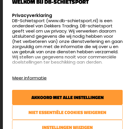
WELKOM BIJ DB-SCHIETSPORT
5411 LX Zeeland
Nederland
SELECT LANGUAGE
Privacyverklaring
DB-Schietsport (www.db-schietsport.nl) is een
4.8
onderdeel van Dekkers Trading. DB-schietsport
175 beoordelingen
geeft veel om uw privacy. Wij verwerken daarom
info@db-schietsport.nl
uitsluitend gegevens die wij nodig hebben voor
(het verbeteren van) onze dienstverlening en gaan
Openingstijden
zorgvuldig om met de informatie die wij over u en
uw gebruik van onze diensten hebben verzameld.
Dinsdag en donderdag: 13:00 - 17:00 én 18:00 - 21:00
Wij stellen uw gegevens nooit voor commerciële
uur
doelstellingen ter beschikking aan derden.
Winkelen op afspraak
Cookies
Woensdag: 09:30 - 15:00 uur
Meer informatie
Afspraak maken
Google Analytics
DB-Schietsport maakt gebruik van Google
Nieuwsbrief
Analytics om bij te houden hoe gebruikers de
AKKOORD MET ALLE INSTELLINGEN
website gebruiken en hoe effectief de Adwords-
€5,- kortingsbon voor uw volgende bestelling.
advertenties van Dekkers trading bij Google
zoekresultaatpagina’s zijn. De aldus verkregen
Blijf op de hoogte van het laatste nieuws
NIET ESSENTIËLE COOKIES WEIGEREN
informatie wordt, met inbegrip van het adres van
uw computer (IP-adres), overgebracht naar en
door Google opgeslagen op servers in de
AANMELDEN
INSTELLINGEN WIJZIGEN