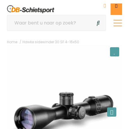
Home
Hawke sidewinder 30 SF 4-16x50