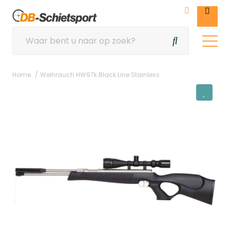
Home
Weihrauch HW97k Black Line Stainless