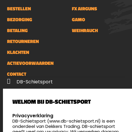
BESTELLEN
FX AIRGUNS
BEZORGING
GAMO
BETALING
WEIHRAUCH
RETOURNEREN
KLACHTEN
ACTIEVOORWAARDEN
CONTACT
DB-Schietsport
Palenrij 1
WELKOM BIJ DB-SCHIETSPORT
5411 LX Zeeland
Nederland
SELECT LANGUAGE
Privacyverklaring
DB-Schietsport (www.db-schietsport.nl) is een
4.8
onderdeel van Dekkers Trading. DB-schietsport
176 beoordelingen
geeft veel om uw privacy. Wij verwerken daarom