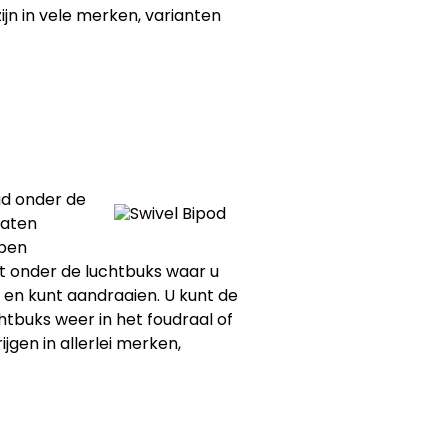
n in vele merken, varianten
igd onder de
laten
bben
ft onder de luchtbuks waar u
 en kunt aandraaien. U kunt de
htbuks weer in het foudraal of
jgen in allerlei merken,