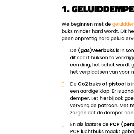
1. GELUIDDEMP
We beginnen met de
geluidd
buks minder hard wordt. Dit he
geen onprettig hard geluid er
De
(gas)veerbuks
is in so
dit soort buksen te verkrij
een ding, het schot wordt
het verplaatsen van voor n
De
Co2 buks of pistool
is 
een aardige klap. Er is zon
demper. Let hierbij ook go
vervang de patroon. Met te
zorgen dat de demper aan
En als laatste de
PCP (pers
PCP luchtbuks maakt gebru