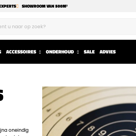
EXPERTS
SHOWROOM VAN 500M²
G
ACCESSOIRES
ONDERHOUD
SALE
ADVIES
S
jna oneindig