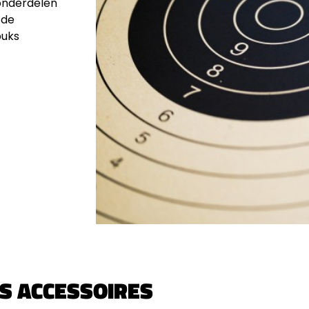
 onderdelen
 de
buks
S ACCESSOIRES