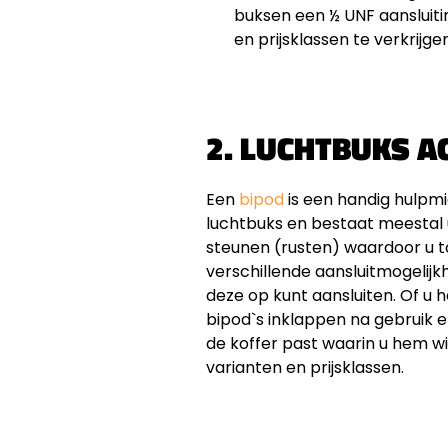
buksen een ½ UNF aansluit
en prijsklassen te verkrijgen
2. LUCHTBUKS A
Een
bipod
is een handig hulpmid
luchtbuks en bestaat meestal u
steunen (rusten) waardoor u t
verschillende aansluitmogelijk
deze op kunt aansluiten. Of u
bipod`s inklappen na gebruik e
de koffer past waarin u hem wil
varianten en prijsklassen.