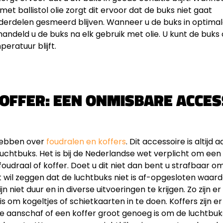
t ballistol olie zorgt dit ervoor dat de buks niet gaat
erdelen gesmeerd blijven. Wanneer u de buks in optima
andeld u de buks na elk gebruik met olie. U kunt de buks
eratuur blijft.
KOFFER: EEN ONMISBARE ACCE
 hebben over
foudralen en koffers
. Dit accessoire is altijd 
uchtbuks. Het is bij de Nederlandse wet verplicht om een
foudraal of koffer. Doet u dit niet dan bent u strafbaar o
t wil zeggen dat de luchtbuks niet is af-opgesloten waa
jn niet duur en in diverse uitvoeringen te krijgen. Zo zijn
is om kogeltjes of schietkaarten in te doen. Koffers zijn er
 de aanschaf of een koffer groot genoeg is om de luchtbuks