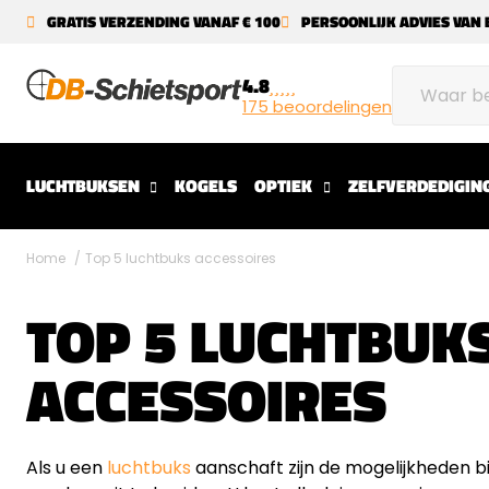
GRATIS VERZENDING VANAF € 100
PERSOONLIJK ADVIES VAN 
4.8
175 beoordelingen
LUCHTBUKSEN
KOGELS
OPTIEK
ZELFVERDEDIGIN
Home
Top 5 luchtbuks accessoires
TOP 5 LUCHTBUK
ACCESSOIRES
Als u een
luchtbuks
aanschaft zijn de mogelijkheden bi