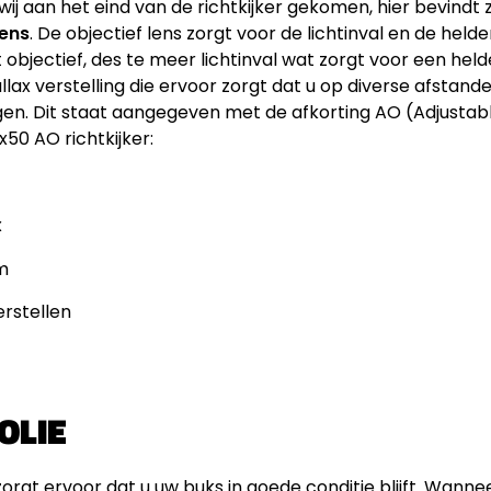
wij aan het eind van de richtkijker gekomen, hier bevindt
lens
. De objectief lens zorgt voor de lichtinval en de held
 objectief, des te meer lichtinval wat zorgt voor een hel
x verstelling die ervoor zorgt dat u op diverse afstande
gen. Dit staat aangegeven met de afkorting AO (Adjustabl
50 AO richtkijker:
x
m
erstellen
OLIE
orgt ervoor dat u uw buks in goede conditie blijft. Wanne