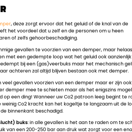
ER
emper
, deze zorgt ervoor dat het geluid of de knal van de
eft het voordeel dat u zelf en de personen om u heen
varen of zelfs gehoorbeschadiging.
mmige gevallen te voorzien van een demper, maar helaas ni
gen met een gedempte loop wat het geluid ook aanzienlijk 
 gedempt bij een (gas)veerbuks maar het mechanisch gel
aar achteren zal altijd blijven bestaan ook met demper.
in veel gevallen voorzien van een demper maar er zijn o
der demper mee te schieten maar als het enigszins mogelij
ed op een ding! Wanneer uw Co2 patroon leeg begint te r
 weinig Co2 kracht kan het kogeltje te langzaam uit de 
 de binnenkant beschadigd.
lucht) buks
: in alle gevallen is het aan te raden om te 
ik van een 200-250 bar aan druk wat zorgt voor een en