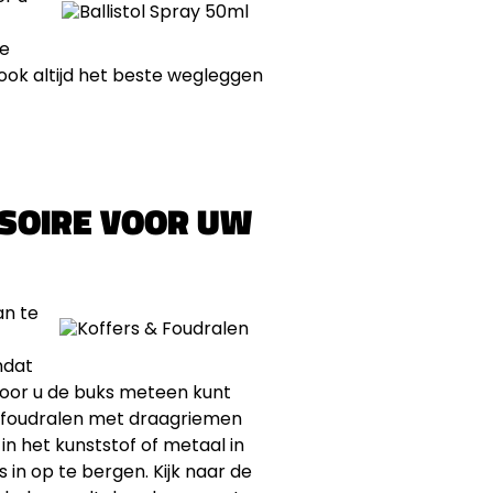
le
 ook altijd het beste wegleggen
SSOIRE VOOR UW
aan te
mdat
rdoor u de buks meteen kunt
 er foudralen met draagriemen
 in het kunststof of metaal in
 in op te bergen. Kijk naar de