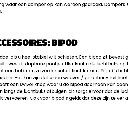
ing waar een demper op kan worden gedraaid. Dempers zij
.
CCESSOIRES: BIPOD
del als u heel stabiel wilt schieten. Een bipod zit bevest
it twee uitklapbare pootjes. Hier kunt u de luchtbuks op 
ot een beter en zuiverder schot kunt komen. Bipod`s he
heden. Het kan zijn dat u een weaver / picantinny rail hee
 heeft een swivel knop waar u de bipod doorheen kan doen
n langs de luchtbuks afbuigen, dit zorgt ervoor dat de luc
t vervoeren. Ook voor bipod`s geldt dat deze zijn te verkri