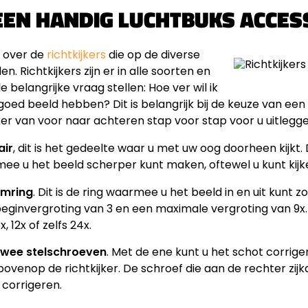
: EEN HANDIG LUCHTBUKS ACCES
 over de
richtkijkers
die op de diverse
 Richtkijkers zijn er in alle soorten en
 belangrijke vraag stellen: Hoe ver wil ik
oed beeld hebben? Dit is belangrijk bij de keuze van een
ker van voor naar achteren stap voor stap voor u uitlegg
air
, dit is het gedeelte waar u met uw oog doorheen kijk
mee u het beeld scherper kunt maken, oftewel u kunt kijk
mring
. Dit is de ring waarmee u het beeld in en uit kunt 
 beginvergroting van 3 en een maximale vergroting van 9x
, 12x of zelfs 24x.
twee stelschroeven
. Met de ene kunt u het schot corrig
ovenop de richtkijker. De schroef die aan de rechter zijk
 corrigeren.