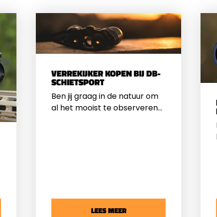
VERREKIJKER KOPEN BIJ DB-
SCHIETSPORT
Ben jij graag in de natuur om
al het mooist te observeren?
Dan is een kwalitatieve
verrekijker
een essentieel
instrument om jouw ervaring
naar een hoger niveau te
tillen. Wij delen graag wat tips
met jou over het kopen van
een
verrekijker
.
LEES MEER