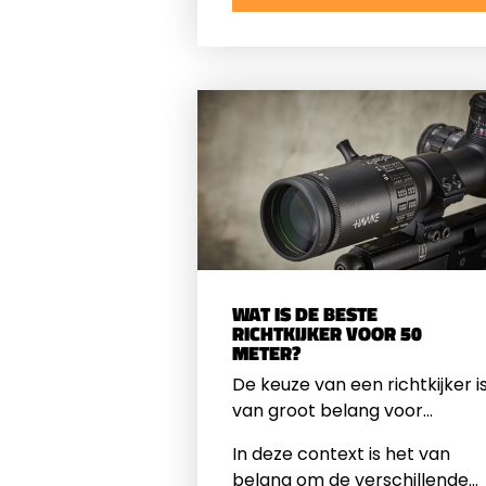
Heb je een verstelbare
parallax nodig? En is een
richtkijker die perfect werkt
op een PCP ook geschikt voo
een krachtige veerbuks?
WAT IS DE BESTE
RICHTKIJKER VOOR 50
METER?
De keuze van een richtkijker i
van groot belang voor
iedereen die zich bezighoudt
In deze context is het van
met precisieschieten, vooral
belang om de verschillende