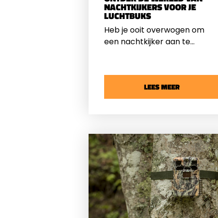
NACHTKIJKERS VOOR JE
LUCHTBUKS
Heb je ooit overwogen om
een nachtkijker aan te
schaffen voor je
luchtbuks
?
Bij DB-Schietsport hebben w
een breed assortiment aan
LEES MEER
nachtkijkers. Tegenwoordig
zijn veel mensen op zoek naa
deze technologie, vooral
wanneer ze de juiste papiere
hebben en bijvoorbeeld een
ontheffing hebben om op
ratten te schieten. Als je
meer informatie wilt over het
schieten van ratten met een
luchtbuks, raden we je aan
om ons artikel "
Ratten
schieten met een luchtbuks
"