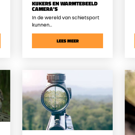
KIJKERS EN WARMTEBEELD
CAMERA’S
In de wereld van schietsport
kunnen
e
warmtebeeldtechnologieën
een belangrijk instrument zijn.
LEES MEER
Maar wat is nu het verschil
tussen
warmtebeeldkijkers
en
warmtebeeldcamera’s
?
Warmtebeeldkijkers Een
warmtebeeldkijker
helpt je bij
het detecteren van
warmtebronnen in het veld.
Dit is erg handig wanneer je
op jacht gaat en wild spot in
het donker.