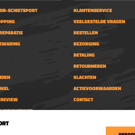
 DB-SCHIETSPORT
KLANTENSERVICE
OPPING
VEELGESTELDE VRAGEN
REPARATIE
BESTELLEN
BEWARING
BEZORGING
BETALING
RETOURNEREN
JDEN
KLACHTEN
NKEL
ACTIEVOORWAARDEN
N REVIEW
CONTACT
N NIEUWSBRIEF
Nieuwsbrief
schietsport.nl
ORT
€5,- kortingsbon voor
tijden
AKKOOR