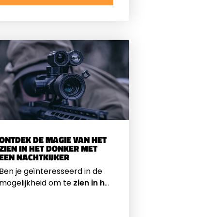
hoe richtkijkers jouw schiet
ervaringen kunnen
optimaliseren.
ONTDEK DE MAGIE VAN HET
ZIEN IN HET DONKER MET
EEN NACHTKIJKER
Ben je geïnteresseerd in de
mogelijkheid om te
zien in het
donker
? Wil je de schoonheid
van de nacht verkennen en