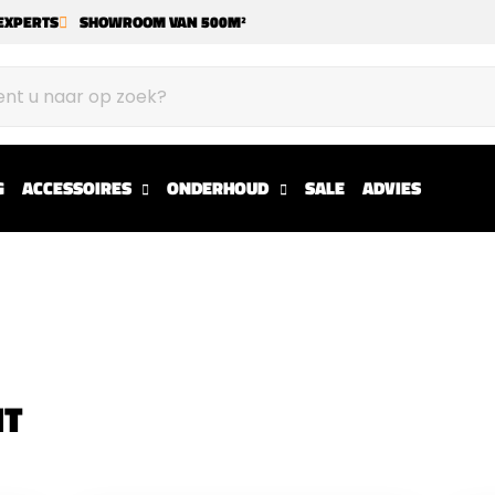
EXPERTS
SHOWROOM VAN 500M²
G
ACCESSOIRES
ONDERHOUD
SALE
ADVIES
HT