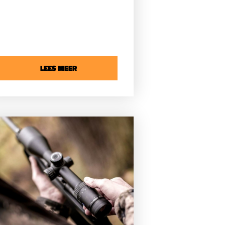
de details waarnemen die
anders aan je voorbij zouden
gaan? Dan is een nachtkijker
het perfecte instrument om
je avontuur naar een hoger
niveau te tillen. Bij DB-
LEES MEER
Schietsport begrijpen we de
waarde van een goede
nachtkijker en willen we je
graag begeleiden bij het
kiezen van de juiste.