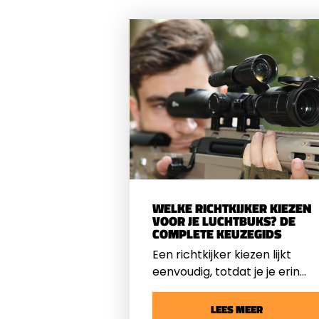
WELKE RICHTKIJKER KIEZEN
VOOR JE LUCHTBUKS? DE
COMPLETE KEUZEGIDS
Een richtkijker kiezen lijkt
eenvoudig, totdat je je erin
verdiept. Kies je voor een 3-
9x40 of toch een 4-16x50?
LEES MEER