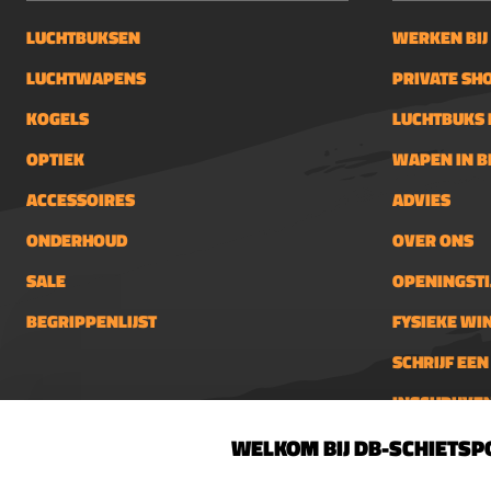
LUCHTBUKSEN
WERKEN BIJ
LUCHTWAPENS
PRIVATE SH
KOGELS
LUCHTBUKS 
OPTIEK
WAPEN IN 
ACCESSOIRES
ADVIES
ONDERHOUD
OVER ONS
SALE
OPENINGSTI
BEGRIPPENLIJST
FYSIEKE WI
SCHRIJF EE
INSCHRIJVE
DB-Schietsport
info@db-
WELKOM BIJ DB-SCHIETSP
Palenrij 1
Openings
SELECT LANGUAGE