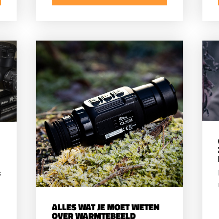
r
s
ALLES WAT JE MOET WETEN
OVER WARMTEBEELD