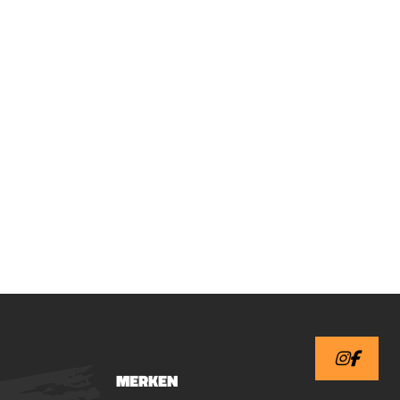
vergroting van 9x. Alleen, hoe
kunt u de richtkijker luchtbuks
afstellen? We vertellen u
graag alles over in dit artikel.
MERKEN