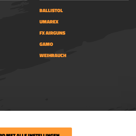
BALLISTOL
UMAREX
FX AIRGUNS
GAMO
WEIHRAUCH
 uw volgende bestelling.
D MET ALLE INSTELLINGEN