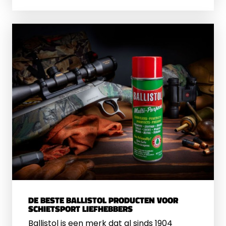
graag meer informatie om na te gaan wat
voor u de
beste richtkijker
voor 50 meter
is!
DE BESTE BALLISTOL PRODUCTEN VOOR
SCHIETSPORT LIEFHEBBERS
Ballistol is een merk dat al sinds 1904