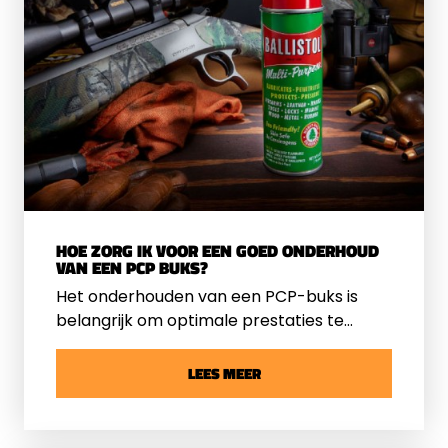
HOE ZORG IK VOOR EEN GOED ONDERHOUD
VAN EEN PCP BUKS?
Het onderhouden van een PCP-buks is
belangrijk om optimale prestaties te
behouden en de levensduur van de buks
te verlengen. Graag delen we enkele
LEES MEER
belangrijke stappen voor het onderhoud
van een
PCP buks
.