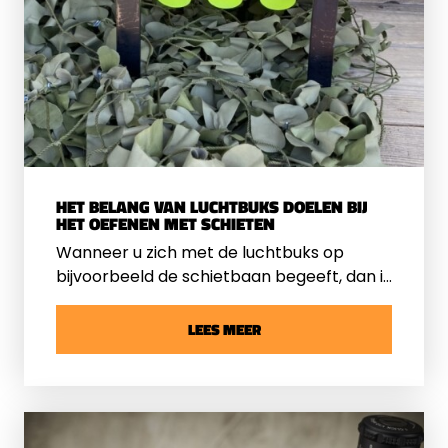
HET BELANG VAN LUCHTBUKS DOELEN BIJ
HET OEFENEN MET SCHIETEN
Wanneer u zich met de luchtbuks op
bijvoorbeeld de schietbaan begeeft, dan is
het essentieel om niet alleen te focussen
op uw schiettechniek, maar ook op het
LEES MEER
kiezen van de juiste doelen. Het gebruik
van luchtbuks doelen is niet zomaar een
onderdeel van de schietsport. Het is een
cruciale factor waar iedere schutter
rekening mee moet houden. Bent u