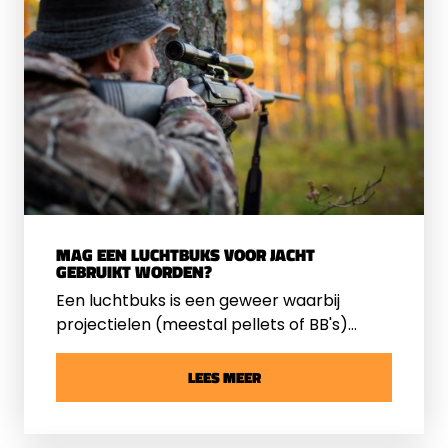
MAG EEN LUCHTBUKS VOOR JACHT
GEBRUIKT WORDEN?
Een luchtbuks is een geweer waarbij
projectielen (meestal pellets of BB's)
worden afgevuurd door middel van
gecomprimeerde lucht of andere gassen.
LEES MEER
Ze variëren in type en kracht, van lichte
modellen die geschikt zijn voor recreatief
schieten tot krachtige buksen die