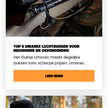
luchtbuks kunnen helpen.
TOP 5 UMAREX LUCHTBUKSEN VOOR
BEGINNERS EN GEVORDERDEN
Het Duitse Umarex maakt degelijke
buksen voor scherpe prijzen. Umarex
biedt een ruim assortiment aan
luchtbuksen voor verschillende
LEES MEER
toepassingen in verschillende prijsklassen.
In dit artikel worden de 5 populairste
modellen beschreven.