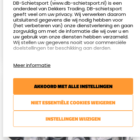
DB-Schietsport (www.db-schietsport.nl) is een
onderdeel van Dekkers Trading. DB-schietsport
HOE VER SCHIET JE MET EEN LUCHTBUKS?
geeft veel om uw privacy. Wij verwerken daarom
uitsluitend gegevens die wij nodig hebben voor
Deze vragen krijgen wij met enige
(het verbeteren van) onze dienstverlening en gaan
regelmaat: “Hoe ver schiet je met een
zorgvuldig om met de informatie die wij over u en
uw gebruik van onze diensten hebben verzameld.
luchtbuks”? En ook: “Met welke
luchtbuks
Wij stellen uw gegevens nooit voor commerciële
schiet je het verst?” Hier gaan wij u
LEES MEER
doelstellingen ter beschikking aan derden.
uitgebreid het een en ander over
Cookies
vertellen.
Meer informatie
Google Analytics
DB-Schietsport maakt gebruik van Google
Analytics om bij te houden hoe gebruikers de
AKKOORD MET ALLE INSTELLINGEN
website gebruiken en hoe effectief de Adwords-
advertenties van Dekkers trading bij Google
zoekresultaatpagina’s zijn. De aldus verkregen
NIET ESSENTIËLE COOKIES WEIGEREN
informatie wordt, met inbegrip van het adres van
uw computer (IP-adres), overgebracht naar en
door Google opgeslagen op servers in de
INSTELLINGEN WIJZIGEN
Verenigde Staten. Lees het privacybeleid van
Google voor meer informatie. U treft ook het
privacybeleid van Google Analytics hier aan.
Google gebruikt deze informatie om bij te houden