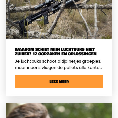
WAAROM SCHIET MIJN LUCHTBUKS NIET
ZUIVER? 12 OORZAKEN EN OPLOSSINGEN
Je luchtbuks schoot altijd netjes groepjes,
maar ineens vliegen de pellets alle kanten
op. Of misschien heb je net een nieuwe
luchtbuks gekocht en krijg je hem maar
LEES MEER
niet goed ingeschoten. Hoe dan ook: een
luchtbuks die niet zuiver schiet is
frustrerend.