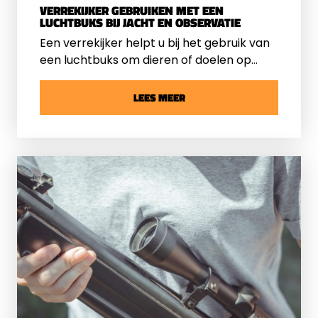
VERREKIJKER GEBRUIKEN MET EEN
LUCHTBUKS BIJ JACHT EN OBSERVATIE
Een verrekijker helpt u bij het gebruik van
een luchtbuks om dieren of doelen op
afstand te zien. U bepaalt met een
verrekijker of u veilig en nauwkeurig kunt
LEES MEER
handelen. Hij is geschikt voor
voorbereiding en observatie, niet voor
richten. Een richtkijker is een ander
product en wordt op de luchtbuks
gemonteerd. Een verrekijker is een los
product dat u apart van de luchtbuks
gebruikt.