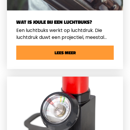
WAT IS JOULE BIJ EEN LUCHTBUKS?
Een luchtbuks werkt op luchtdruk. Die
luchtdruk duwt een projectiel, meestal
een loden kogeltje, uit de loop. De kracht
waarmee dat gebeurt, drukken we uit in
LEES MEER
joule. Joule is de eenheid voor energie. Hoe
meer joule, hoe krachtiger het schot.