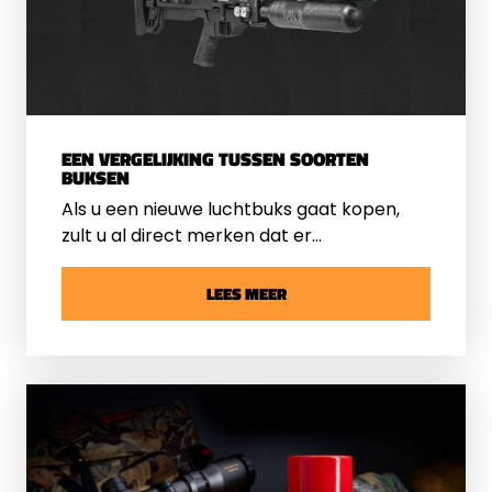
EEN VERGELIJKING TUSSEN SOORTEN
BUKSEN
Als u een nieuwe luchtbuks gaat kopen,
zult u al direct merken dat er
verschillende soorten verkrijgbaar zijn.
Veel voorkomende modellen zijn PCP-
LEES MEER
buksen, veerbuken en pompbuksen. Wij
zetten graag de verschillen voor u op een
rij.