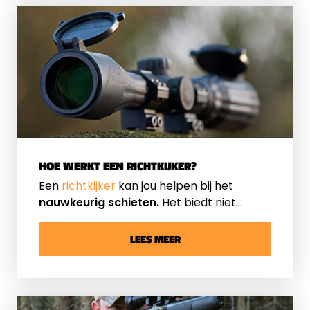
HOE WERKT EEN RICHTKIJKER?
Een
richtkijker
kan jou helpen bij het
nauwkeurig schieten.
Het biedt niet
alleen een vergroot beeld, maar stelt je
ook in staat om je doel met precisie te
LEES MEER
raken. Wij delen graag wat praktische tips
met je en leren je meer over hoe
richtkijkers jouw schiet ervaringen kunnen
optimaliseren.