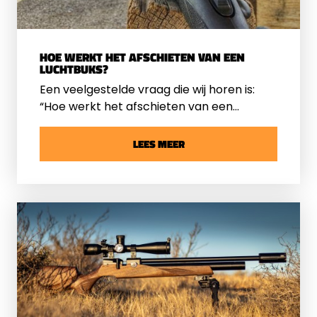
HOE WERKT HET AFSCHIETEN VAN EEN
LUCHTBUKS?
Een veelgestelde vraag die wij horen is:
“Hoe werkt het afschieten van een
luchtbuks?”. Wat gebeurt er in de buks
wanneer u de trekker overhaalt en
LEES MEER
waarom is het ene systeem nauwkeuriger
of stiller dan het andere? In dit artikel
leggen we het graag precies uit.