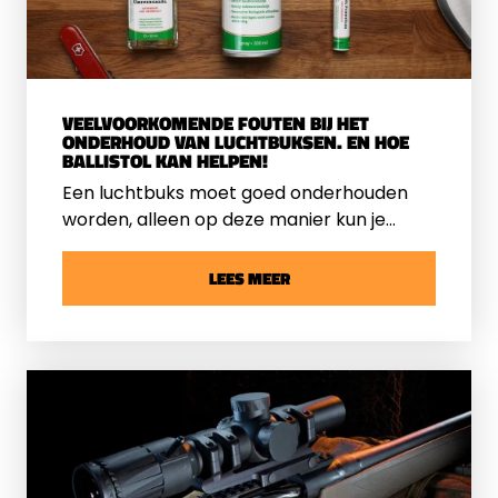
VEELVOORKOMENDE FOUTEN BIJ HET
ONDERHOUD VAN LUCHTBUKSEN. EN HOE
BALLISTOL KAN HELPEN!
Een luchtbuks moet goed onderhouden
worden, alleen op deze manier kun je
optimaal presteren. Maar je wil natuurlijk
ook een lange levensduur voor het wapen.
LEES MEER
Helaas merken we dat er nog weleens
fouten worden gemaakt bij het onderhoud
van luchtbuksen. Daar gaan we nu wat
dieper op in, zodat jij deze fouten kunt
voorkomen en weet waar je terecht kunt
voor het beste onderhoud! Ook vertellen
we alles over de producten van Ballistol en
hoe die bij het onderhoud van de