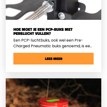
HOE MOET JE EEN PCP-BUKS MET
PERSLUCHT VULLEN?
Een PCP-luchtbuks, ook wel een Pre-
Charged Pneumatic buks genoemd, is een
populaire luchtbuks binnen de
schietwereld. Het type luchtbuks staat
LEES MEER
bekend om zijn werking door middel van
samengeperste lucht. Om de luchtbuks te
gebruiken, dien je de luchtcilinder vooraf
te vullen met perslucht. Dit klinkt
misschien een beetje ingewikkeld als je er
nog geen ervaring mee hebt, maar dat is
het niet. Als je de juiste stappen volgt, dan
is het zelfs een vrij eenvoudige klus.