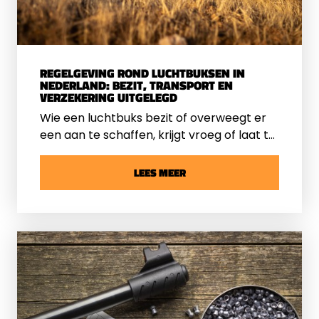
REGELGEVING ROND LUCHTBUKSEN IN
NEDERLAND: BEZIT, TRANSPORT EN
VERZEKERING UITGELEGD
Wie een luchtbuks bezit of overweegt er
een aan te schaffen, krijgt vroeg of laat te
maken met vragen over de wetgeving.
Wat is de juridische status van een
LEES MEER
luchtbuks? Welke regels gelden voor
transport en opslag? En hoe zit het met
aansprakelijkheid en verzekering bij
schade? In deze gids gaan wij dieper dan
de bekende vraag “Waar mag u schieten”
en krijgt u een compleet en actueel
overzicht van de regelgeving rondom
luchtbuksen in Nederland.