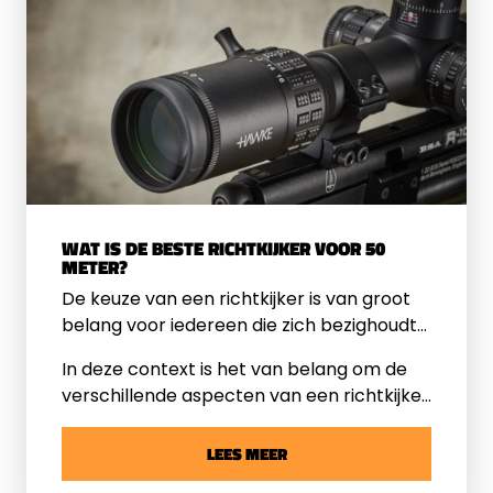
benieuwd waarom luchtbuks doelen zo
belangrijk zijn? Wij nemen het met u door.
Of u nu een beginner of gevorderd bent,
iedere schutter heeft hier iets aan!
WAT IS DE BESTE RICHTKIJKER VOOR 50
METER?
De keuze van een richtkijker is van groot
belang voor iedereen die zich bezighoudt
met precisieschieten, vooral voor
In deze context is het van belang om de
afstanden zoals 50 meter. Het selecteren
verschillende aspecten van een richtkijker
van de juiste richtkijker kan het verschil
te begrijpen, van het type tot de
betekenen tussen een misser en een
functionaliteit, om de meest geschikte
LEES MEER
treffer.
richtkijker te vinden. We delen in dit artikel