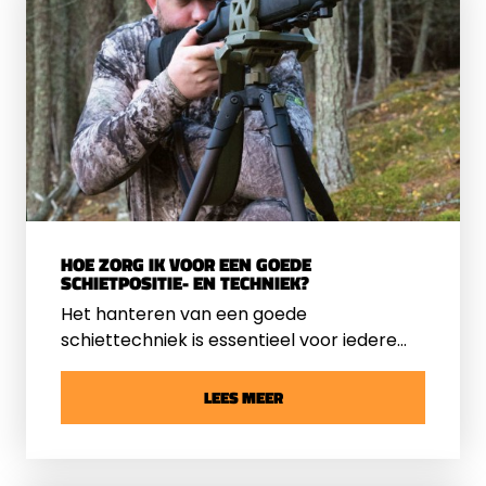
HOE ZORG IK VOOR EEN GOEDE
SCHIETPOSITIE- EN TECHNIEK?
Het hanteren van een goede
schiettechniek is essentieel voor iedere
schutter die nauwkeurig met zijn luchtbuks
wil schieten. Dit proces vereist naast
LEES MEER
geduld en oefening ook kennis van de
principes achter een goede schietpositie-
en techniek. Wij nemen met u door hoe u