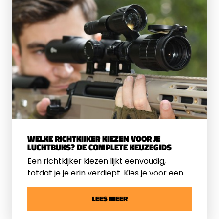
WELKE RICHTKIJKER KIEZEN VOOR JE
LUCHTBUKS? DE COMPLETE KEUZEGIDS
Een richtkijker kiezen lijkt eenvoudig,
totdat je je erin verdiept. Kies je voor een
3-9x40 of toch een 4-16x50? Heb je een
verstelbare parallax nodig? En is een
LEES MEER
richtkijker die perfect werkt op een PCP