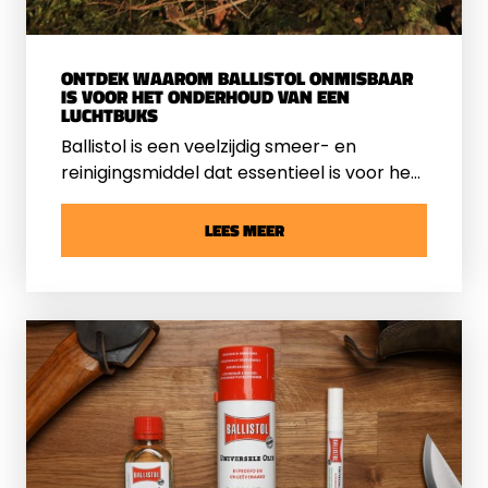
ONTDEK WAAROM BALLISTOL ONMISBAAR
IS VOOR HET ONDERHOUD VAN EEN
LUCHTBUKS
Ballistol is een veelzijdig smeer- en
reinigingsmiddel dat essentieel is voor het
onderhoud van luchtbuksen. Het product
is ontwikkeld in 1904 door Dr. Helmut
LEES MEER
Klever, een chemicus aan de Technische
Universiteit van Karlsruhe, Duitsland.