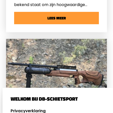
bekend staat om zijn hoogwaardige
onderhoudsproducten voor luchtbuksen.
In de geschiedenis werden deze
LEES MEER
producten oorspronkelijk ontwikkeld voor
het Duitse leger. Hierdoor heeft het bedrijf
inmiddels een sterke reputatie
opgebouwd binnen de wereld van
schietsporten. Dit heeft voornamelijk te
maken met de veelzijdigheid en de
kwaliteit van de onderhoudsproducten.
Wat zijn de beste onderhoudsproducten
van
Ballistol
? Wij zetten graag onze top 6
op een rij!
WELKOM BIJ DB-SCHIETSPORT
SELECT LANGUAGE
Privacyverklaring