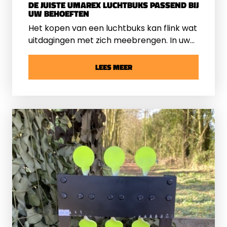
DE JUISTE UMAREX LUCHTBUKS PASSEND BIJ
UW BEHOEFTEN
Het kopen van een luchtbuks kan flink wat
uitdagingen met zich meebrengen. In uw
zoektocht komt u al snel verschillende
merken tegen, waarover iedereen een
LEES MEER
andere mening heeft. Een populair en
gerenommeerd merk in de wereld van
luchtbuksen is
Umarex
. Wij vertellen hier
meer over!