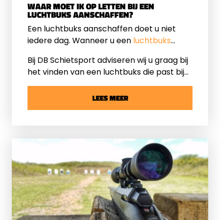
WAAR MOET IK OP LETTEN BIJ EEN
LUCHTBUKS AANSCHAFFEN?
Een luchtbuks aanschaffen doet u niet
iedere dag. Wanneer u een
luchtbuks
kopen
wilt, is het aan te raden op een
Bij DB Schietsport adviseren wij u graag bij
aantal zaken, waaronder vermogen, type
het vinden van een luchtbuks die past bij
aandrijving en veiligheid. Wat de beste
uw wensen en schietniveau. Hieronder
optie voor u is, hangt af van uw
zetten wij de belangrijkste
LEES MEER
gebruiksdoel, ervaring en persoonlijke
aandachtspunten overzichtelijk voor u op
voorkeur.
een rij.