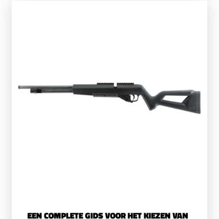
voor een goede positie en schiettechniek
kunt zorgen als u met uw luchtbuks gaat
schieten, en hoe u uw vaardigheden naar
een hoger niveau kunt tillen.
EEN COMPLETE GIDS VOOR HET KIEZEN VAN