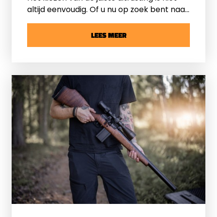
altijd eenvoudig. Of u nu op zoek bent naar
een persluchtbuks of een
warmtebeeldcamera, er komt vaak meer
LEES MEER
bij kijken dan u vooraf verwacht.
Specificaties, toepassingen en
persoonlijke voorkeuren spelen allemaal
een rol. Daarom biedt DB-Schietsport
Private Shopping aan.