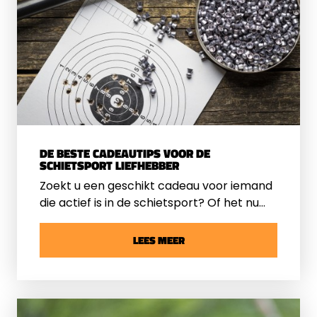
DE BESTE CADEAUTIPS VOOR DE
SCHIETSPORT LIEFHEBBER
Zoekt u een geschikt cadeau voor iemand
die actief is in de schietsport? Of het nu
gaat om een enthousiaste beginner of een
ervaren luchtbuksschutter: met de juiste
LEES MEER
accessoires, onderhoudssets of
cadeaubonnen zit u altijd goed. Bij DB-
Schietsport vindt u een ruim assortiment
schietsport cadeaus die praktisch en